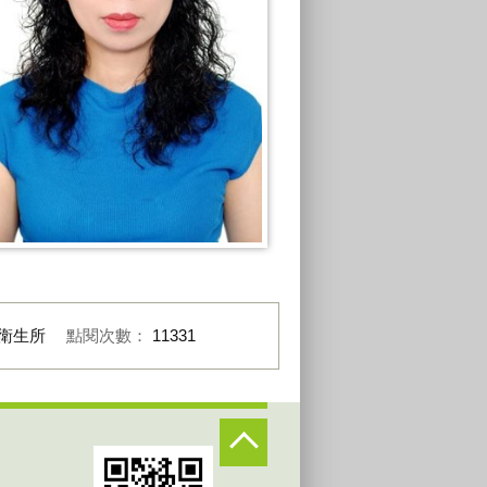
衛生所
點閱次數：
11331