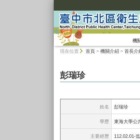
:::
機
:::
現在位置
首頁
>
機關介紹
>
首長介
彭瑞珍
姓名
彭瑞珍
學歷
東海大學公
主要經歷
112.02.01-