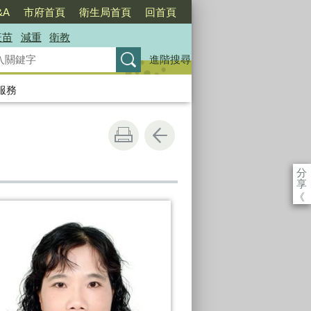
&A
市府首頁
衛生局首頁
回首頁
疫苗
減重
衛教
進階搜尋
服務
分
享
《